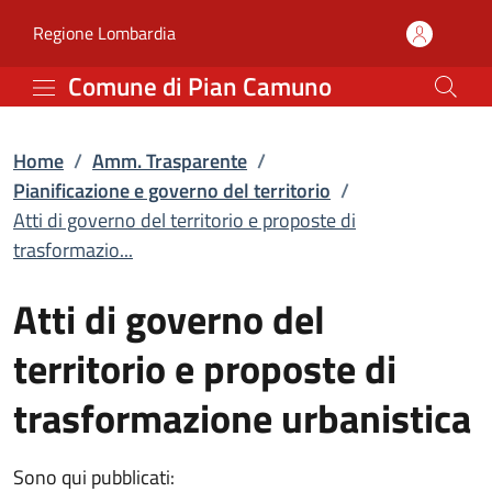
Atti di governo del terr
Vai al contenuto principale
(apre in un'altra scheda).
Regione Lombardia
Comune di Pian Camuno
Home
/
Amm. Trasparente
/
Pianificazione e governo del territorio
/
Atti di governo del territorio e proposte di
trasformazio...
Atti di governo del
territorio e proposte di
trasformazione urbanistica
Sono qui pubblicati: