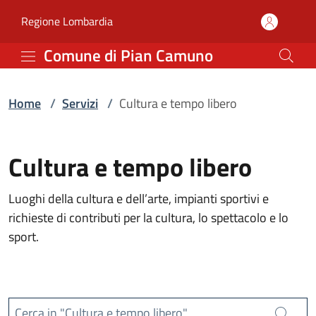
Servizi | Comune di Pia
Vai al contenuto principale
(apre in un'altra scheda).
Regione Lombardia
Comune di Pian Camuno
Home
/
Servizi
/
Cultura e tempo libero
Cultura e tempo libero
Luoghi della cultura e dell’arte, impianti sportivi e
richieste di contributi per la cultura, lo spettacolo e lo
sport.
Cerca in "Cultura e tempo libero"