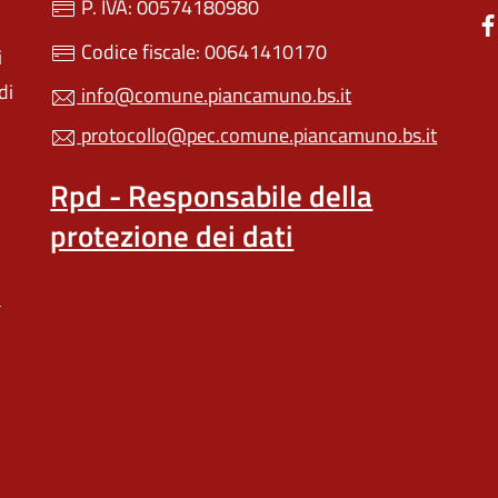
P. IVA: 00574180980
Codice fiscale: 00641410170
i
di
info@comune.piancamuno.bs.it
protocollo@pec.comune.piancamuno.bs.it
Rpd - Responsabile della
protezione dei dati
a