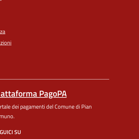
un'altra scheda).
nza
(apre in un'altra scheda).
nzioni
iattaforma PagoPA
(apre in un'altra scheda).
rtale dei pagamenti del Comune di Pian
muno.
GUICI SU