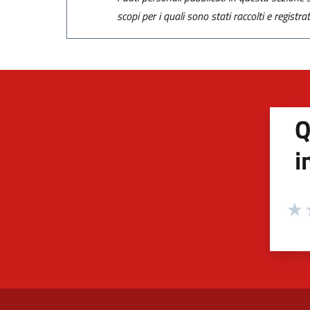
scopi per i quali sono stati raccolti e registra
Q
i
Valuta
Valu
V