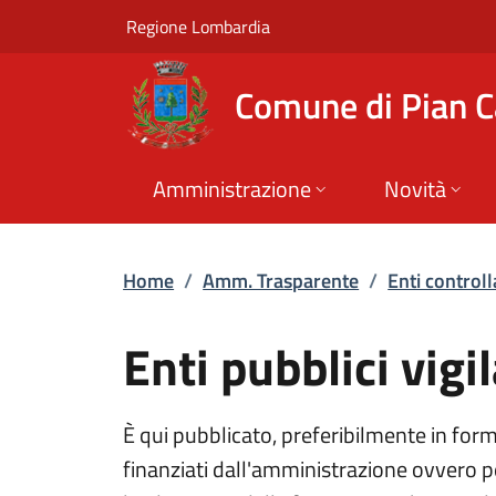
Enti pubblici vigila
Vai al contenuto principale
(apre in un'altra scheda).
Regione Lombardia
Comune di Pian 
Amministrazione
Novità
Home
/
Amm. Trasparente
/
Enti controll
Enti pubblici vigil
È qui pubblicato, preferibilmente in forma
finanziati dall'amministrazione ovvero pe