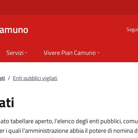
ti | Enti controllat
Camuno
Segui
Servizi
Vivere Pian Camuno
ati
/
Enti pubblici vigilati
ati
to tabellare aperto, l'elenco degli enti pubblici, comunq
r i quali l'amministrazione abbia il potere di nomina d