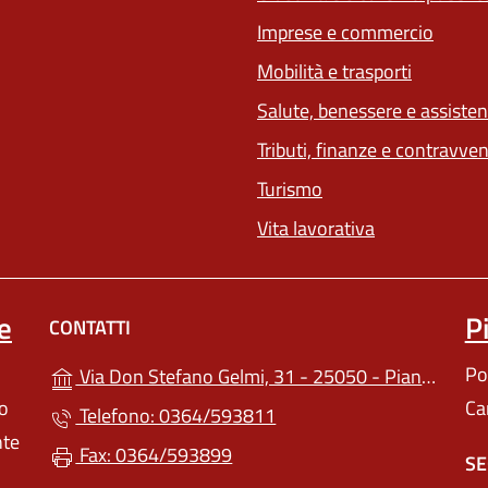
Imprese e commercio
(apre in 
Mobilità e trasporti
Salute, benessere e assiste
Tributi, finanze e contravve
Turismo
Vita lavorativa
e
P
CONTATTI
Po
Via Don Stefano Gelmi, 31 - 25050 - Pian Camuno (BS)
lo
Ca
Telefono: 0364/593811
nte
Fax: 0364/593899
SE