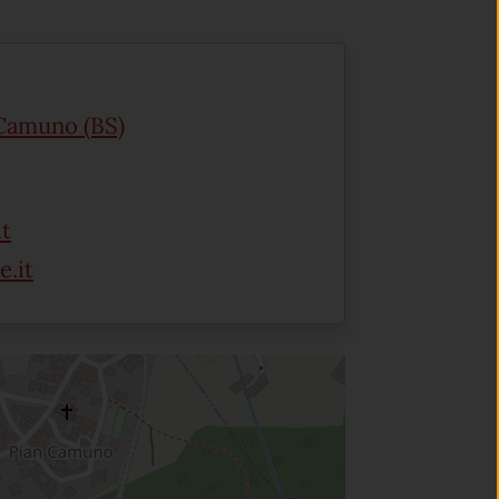
(apre in un'altra scheda).
 Camuno (BS)
(apre in un'altra scheda).
t
.it