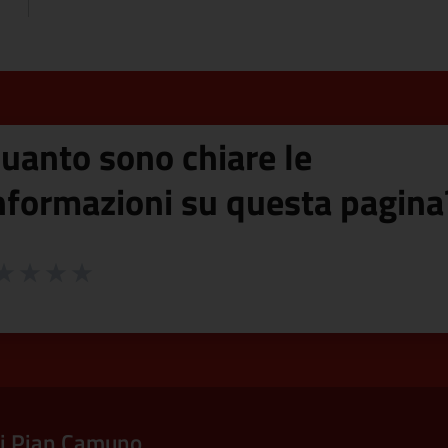
uanto sono chiare le
nformazioni su questa pagina
 da 1 a 5 stelle la pagina
ta 1 stelle su 5
aluta 2 stelle su 5
Valuta 3 stelle su 5
Valuta 4 stelle su 5
Valuta 5 stelle su 5
i Pian Camuno