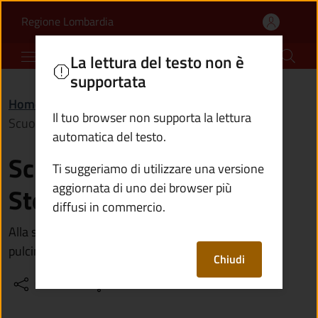
Scuola dell'infanzia "D
Vai al contenuto principale
(apre in un'altra scheda).
Regione Lombardia
Comune di Pian Camuno
La lettura del testo non è
supportata
Home
/
Vivere il territorio
/
Luoghi
/
Il tuo browser non supporta la lettura
Scuola dell'infanzia "Don Stefano Gelmi"
automatica del testo.
Scuola dell'infanzia "Don
Ti suggeriamo di utilizzare una versione
aggiornata di uno dei browser più
Stefano Gelmi"
diffusi in commercio.
Alla scuola dell'infanzia è annesso l'asilo nido "Il
pulcino"
Chiudi
Condividi
Vedi azioni