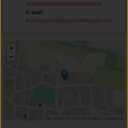
(apre in un
www.scuolamaternadongelmi.it
E-mail:
scuolamaternadongelmi@gmail.com
+
−
Leaflet
|
©
OpenStreetMap
contributors